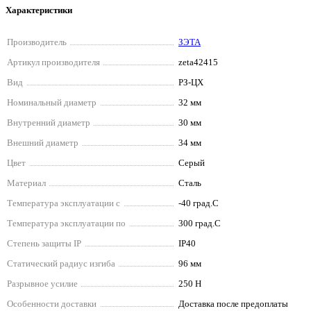
Характеристики
Производитель
ЗЭТА
Артикул производителя
zeta42415
Вид
РЗ-ЦХ
Номинальный диаметр
32 мм
Внутренний диаметр
30 мм
Внешний диаметр
34 мм
Цвет
Серый
Материал
Сталь
Температура эксплуатации с
-40 град.C
Температура эксплуатации по
300 град.C
Степень защиты IP
IP40
Статический радиус изгиба
96 мм
Разрывное усилие
250 Н
Особенности доставки
Доставка после предоплаты