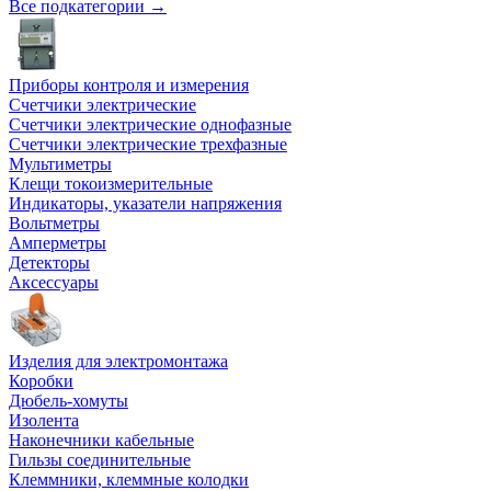
Все подкатегории →
Приборы контроля и измерения
Счетчики электрические
Счетчики электрические однофазные
Счетчики электрические трехфазные
Мультиметры
Клещи токоизмерительные
Индикаторы, указатели напряжения
Вольтметры
Амперметры
Детекторы
Аксессуары
Изделия для электромонтажа
Коробки
Дюбель-хомуты
Изолента
Наконечники кабельные
Гильзы соединительные
Клеммники, клеммные колодки