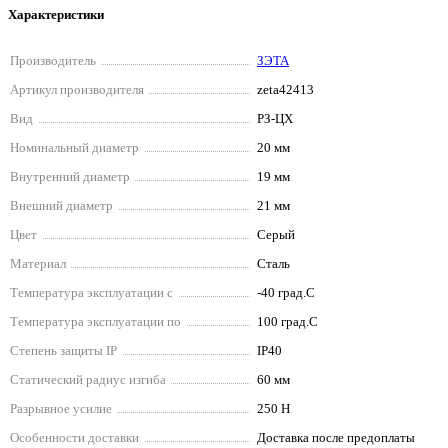
Характеристики
Производитель
ЗЭТА
Артикул производителя
zeta42413
Вид
РЗ-ЦХ
Номинальный диаметр
20 мм
Внутренний диаметр
19 мм
Внешний диаметр
21 мм
Цвет
Серый
Материал
Сталь
Температура эксплуатации с
-40 град.C
Температура эксплуатации по
100 град.C
Степень защиты IP
IP40
Статический радиус изгиба
60 мм
Разрывное усилие
250 Н
Особенности доставки
Доставка после предоплаты