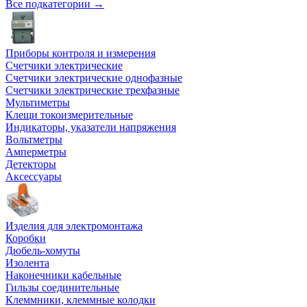
Все подкатегории →
Приборы контроля и измерения
Счетчики электрические
Счетчики электрические однофазные
Счетчики электрические трехфазные
Мультиметры
Клещи токоизмерительные
Индикаторы, указатели напряжения
Вольтметры
Амперметры
Детекторы
Аксессуары
Изделия для электромонтажа
Коробки
Дюбель-хомуты
Изолента
Наконечники кабельные
Гильзы соединительные
Клеммники, клеммные колодки