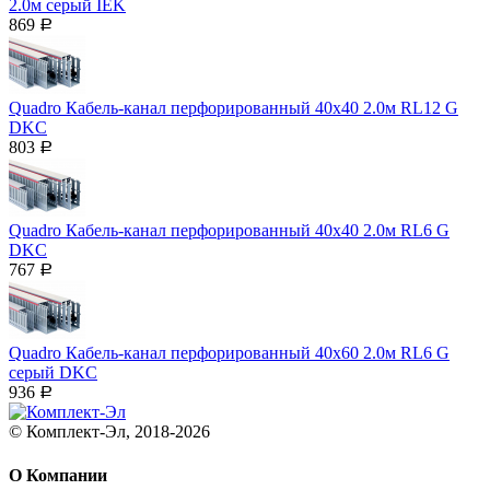
2.0м серый IEK
869
Р
Quadro Кабель-канал перфорированный 40x40 2.0м RL12 G
DKC
803
Р
Quadro Кабель-канал перфорированный 40x40 2.0м RL6 G
DKC
767
Р
Quadro Кабель-канал перфорированный 40x60 2.0м RL6 G
серый DKC
936
Р
© Комплект-Эл, 2018-2026
О Компании