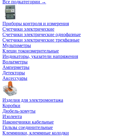
Все подкатегории →
Приборы контроля и измерения
Счетчики электрические
Счетчики электрические однофазные
Счетчики электрические трехфазные
Мультиметры
Клещи токоизмерительные
Индикаторы, указатели напряжения
Вольтметры
Амперметры
Детекторы
Аксессуары
Изделия для электромонтажа
Коробки
Дюбель-хомуты
Изолента
Наконечники кабельные
Гильзы соединительные
Клеммники, клеммные колодки