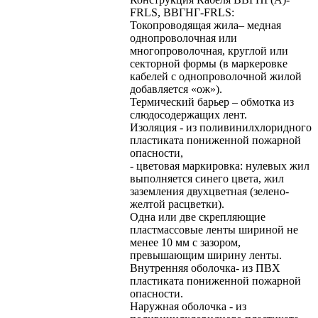
FRLS, ВВГНГ-FRLS:
Токопроводящая жила– медная
однопроволочная или
многопроволочная, круглой или
секторной формы (в маркеровке
кабелей с однопроволочной жилой
добавляется «ож»).
Термический барьер – обмотка из
слюдосодержащих лент.
Изоляция - из поливинилхлоридного
пластиката пониженной пожарной
опасности,
- цветовая маркировка: нулевых жил
выполняется синего цвета, жил
заземления двухцветная (зелено-
желтой расцветки).
Одна или две скрепляющие
пластмассовые ленты шириной не
менее 10 мм с зазором,
превышающим ширину ленты.
Внутренняя оболочка- из ПВХ
пластиката пониженной пожарной
опасности.
Наружная оболочка - из