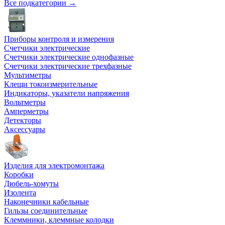
Все подкатегории →
Приборы контроля и измерения
Счетчики электрические
Счетчики электрические однофазные
Счетчики электрические трехфазные
Мультиметры
Клещи токоизмерительные
Индикаторы, указатели напряжения
Вольтметры
Амперметры
Детекторы
Аксессуары
Изделия для электромонтажа
Коробки
Дюбель-хомуты
Изолента
Наконечники кабельные
Гильзы соединительные
Клеммники, клеммные колодки