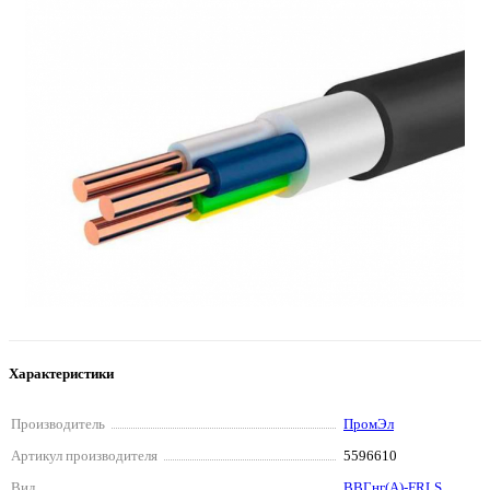
Характеристики
Производитель
ПромЭл
Артикул производителя
5596610
Вид
ВВГнг(А)-FRLS