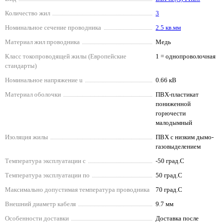
Количество жил
3
Номинальное сечение проводника
2.5 кв.мм
Материал жил проводника
Медь
Класс токопроводящей жилы (Европейские
1 = однопроволочная
стандарты)
Номинальное напряжение u
0.66 кВ
Материал оболочки
ПВХ-пластикат
пониженной
горючести
малодымный
Изоляция жилы
ПВХ с низким дымо-
газовыделением
Температура эксплуатации с
-50 град.C
Температура эксплуатации по
50 град.C
Максимально допустимая температура проводника
70 град.C
Внешний диаметр кабеля
9.7 мм
Особенности доставки
Доставка после