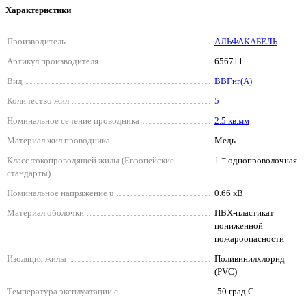
Характеристики
Производитель
АЛЬФАКАБЕЛЬ
Артикул производителя
656711
Вид
ВВГнг(А)
Количество жил
5
Номинальное сечение проводника
2.5 кв.мм
Материал жил проводника
Медь
Класс токопроводящей жилы (Европейские
1 = однопроволочная
стандарты)
Номинальное напряжение u
0.66 кВ
Материал оболочки
ПВХ-пластикат
пониженной
пожароопасности
Изоляция жилы
Поливинилхлорид
(PVC)
Температура эксплуатации с
-50 град.C