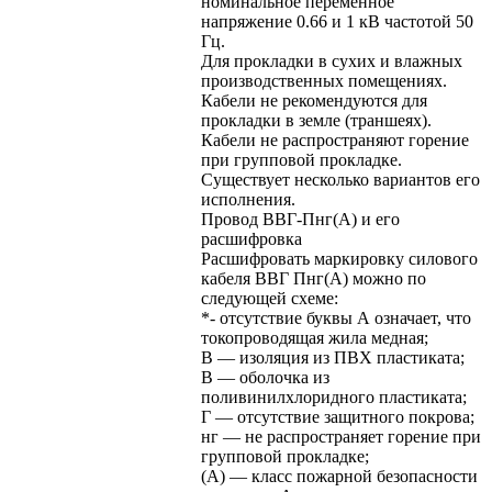
номинальное переменное
напряжение 0.66 и 1 кВ частотой 50
Гц.
Для прокладки в сухих и влажных
производственных помещениях.
Кабели не рекомендуются для
прокладки в земле (траншеях).
Кабели не распространяют горение
при групповой прокладке.
Существует несколько вариантов его
исполнения.
Провод ВВГ-Пнг(А) и его
расшифровка
Расшифровать маркировку силового
кабеля ВВГ Пнг(А) можно по
следующей схеме:
*- отсутствие буквы А означает, что
токопроводящая жила медная;
В — изоляция из ПВХ пластиката;
В — оболочка из
поливинилхлоридного пластиката;
Г — отсутствие защитного покрова;
нг — не распространяет горение при
групповой прокладке;
(А) — класс пожарной безопасности