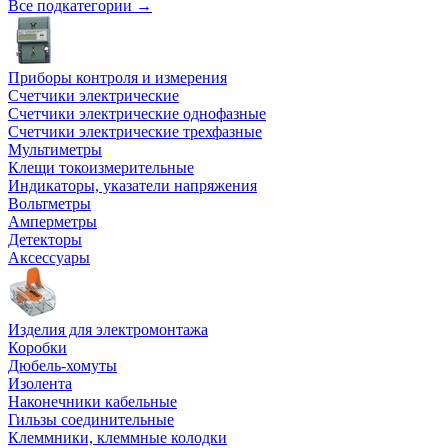
Все подкатегории →
Приборы контроля и измерения
Счетчики электрические
Счетчики электрические однофазные
Счетчики электрические трехфазные
Мультиметры
Клещи токоизмерительные
Индикаторы, указатели напряжения
Вольтметры
Амперметры
Детекторы
Аксессуары
Изделия для электромонтажа
Коробки
Дюбель-хомуты
Изолента
Наконечники кабельные
Гильзы соединительные
Клеммники, клеммные колодки