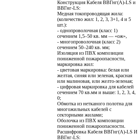
Конструкция Кабеля ВВГнг(А)-LS и
ВВГнг-LS:
Медная токопроводящая жила:
(количество жил: 1, 2, 3, 3+1, 4 и 5
шт.):
- однопроволочная (класс 1)
сечением 1,5–50 кв. мм — «ож»,
- многопроволочная (класс 2)
сечением 50–240 кв. мм;
Изоляция из ПВХ композиции
пониженной пожароопасности,
маркировка жил:
- цветовая маркировка: белая или
желтая, синяя или зеленая, красная
или малиновая, или желто-зеленая;
- цифровая маркировка для кабелей
сечением 70 кв.мм и выше: 1, 2, 3, 4,
0;
Обмотка из нетканого полотна для
многожильных кабелей с
секторными жилами;
Оболочка из ПВХ композиции
пониженной пожароопасности.
Расшифровка Кабеля ВВГнг(А)-LS И
ВВГнг-LS: