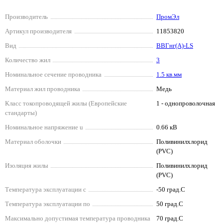
Производитель
ПромЭл
Артикул производителя
11853820
Вид
ВВГнг(А)-LS
Количество жил
3
Номинальное сечение проводника
1.5 кв.мм
Материал жил проводника
Медь
Класс токопроводящей жилы (Европейские
1 - однопроволочная
стандарты)
Номинальное напряжение u
0.66 кВ
Материал оболочки
Поливинилхлорид
(PVC)
Изоляция жилы
Поливинилхлорид
(PVC)
Температура эксплуатации с
-50 град.C
Температура эксплуатации по
50 град.C
Максимально допустимая температура проводника
70 град.C