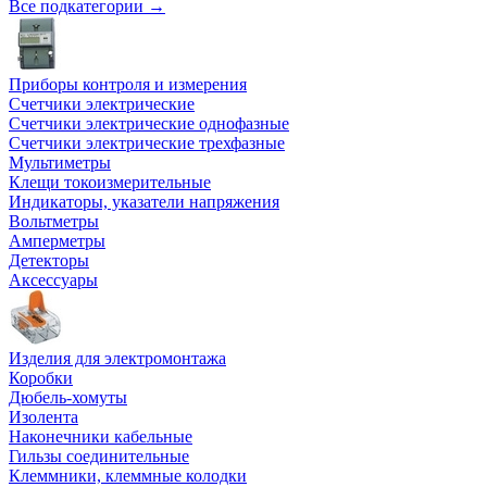
Все подкатегории →
Приборы контроля и измерения
Счетчики электрические
Счетчики электрические однофазные
Счетчики электрические трехфазные
Мультиметры
Клещи токоизмерительные
Индикаторы, указатели напряжения
Вольтметры
Амперметры
Детекторы
Аксессуары
Изделия для электромонтажа
Коробки
Дюбель-хомуты
Изолента
Наконечники кабельные
Гильзы соединительные
Клеммники, клеммные колодки