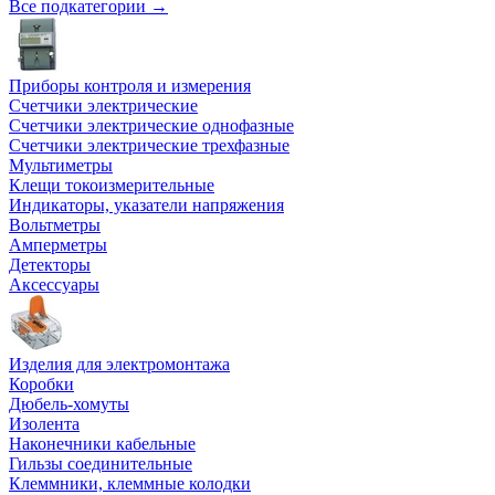
Все подкатегории →
Приборы контроля и измерения
Счетчики электрические
Счетчики электрические однофазные
Счетчики электрические трехфазные
Мультиметры
Клещи токоизмерительные
Индикаторы, указатели напряжения
Вольтметры
Амперметры
Детекторы
Аксессуары
Изделия для электромонтажа
Коробки
Дюбель-хомуты
Изолента
Наконечники кабельные
Гильзы соединительные
Клеммники, клеммные колодки