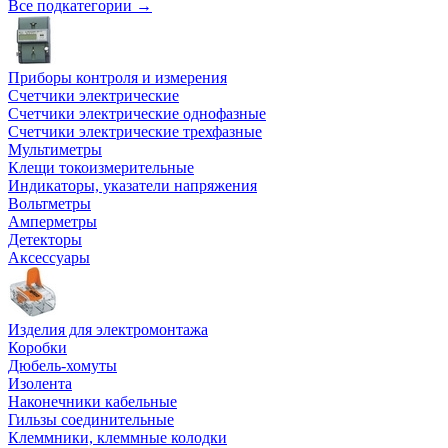
Все подкатегории →
Приборы контроля и измерения
Счетчики электрические
Счетчики электрические однофазные
Счетчики электрические трехфазные
Мультиметры
Клещи токоизмерительные
Индикаторы, указатели напряжения
Вольтметры
Амперметры
Детекторы
Аксессуары
Изделия для электромонтажа
Коробки
Дюбель-хомуты
Изолента
Наконечники кабельные
Гильзы соединительные
Клеммники, клеммные колодки