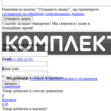
Нажимая на кнопку "Отправить запрос", вы принимаете
соглашение на обработку персональных данных
.
Отправить запрос
Спасибо за ваше обращение! Мы свяжемся с вами в
ближайшее время!
Заказать обратный звонок
Номер телефона*
Email
+7 (861) 206-22-01
Партнерам
0
Ваше имя
Избранные
Товар добавлен в список избранных
Я принимаю
условия Пользовательского соглашения
0
Сравнение
Товар добавлен в список сравнения
0
Корзина
0
Р
Товар добавлен в корзину!