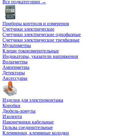
Все подкатегории →
Приборы контроля и измерения
Счетчики электрические
Счетчики электрические однофазные
Счетчики электрические трехфазные
Мультиметры
Клещи токоизмерительные
Индикаторы, указатели напряжения
Вольтметры
Амперметры
Детекторы
Аксессуары
Изделия для электромонтажа
Коробки
Дюбель-хомуты
Изолента
Наконечники кабельные
Гильзы соединительные
Клеммники, клеммные колодки