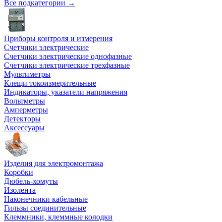
Все подкатегории →
Приборы контроля и измерения
Счетчики электрические
Счетчики электрические однофазные
Счетчики электрические трехфазные
Мультиметры
Клещи токоизмерительные
Индикаторы, указатели напряжения
Вольтметры
Амперметры
Детекторы
Аксессуары
Изделия для электромонтажа
Коробки
Дюбель-хомуты
Изолента
Наконечники кабельные
Гильзы соединительные
Клеммники, клеммные колодки