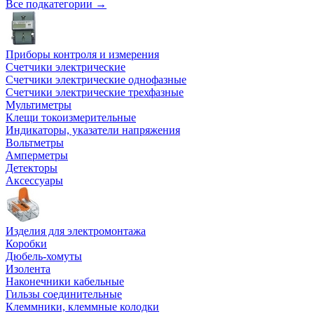
Все подкатегории →
Приборы контроля и измерения
Счетчики электрические
Счетчики электрические однофазные
Счетчики электрические трехфазные
Мультиметры
Клещи токоизмерительные
Индикаторы, указатели напряжения
Вольтметры
Амперметры
Детекторы
Аксессуары
Изделия для электромонтажа
Коробки
Дюбель-хомуты
Изолента
Наконечники кабельные
Гильзы соединительные
Клеммники, клеммные колодки