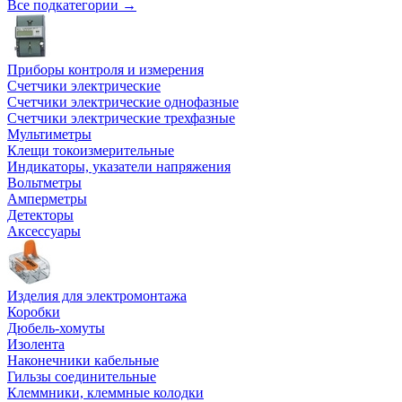
Все подкатегории →
Приборы контроля и измерения
Счетчики электрические
Счетчики электрические однофазные
Счетчики электрические трехфазные
Мультиметры
Клещи токоизмерительные
Индикаторы, указатели напряжения
Вольтметры
Амперметры
Детекторы
Аксессуары
Изделия для электромонтажа
Коробки
Дюбель-хомуты
Изолента
Наконечники кабельные
Гильзы соединительные
Клеммники, клеммные колодки