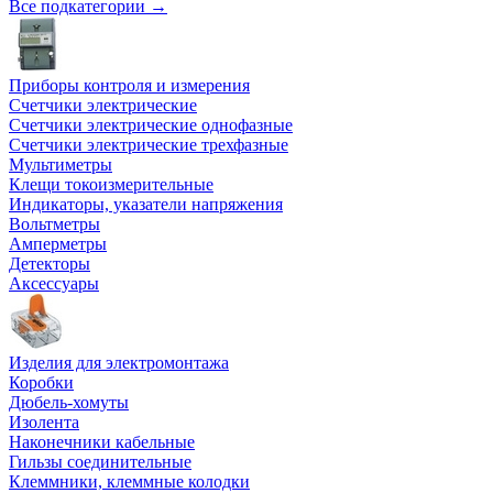
Все подкатегории →
Приборы контроля и измерения
Счетчики электрические
Счетчики электрические однофазные
Счетчики электрические трехфазные
Мультиметры
Клещи токоизмерительные
Индикаторы, указатели напряжения
Вольтметры
Амперметры
Детекторы
Аксессуары
Изделия для электромонтажа
Коробки
Дюбель-хомуты
Изолента
Наконечники кабельные
Гильзы соединительные
Клеммники, клеммные колодки