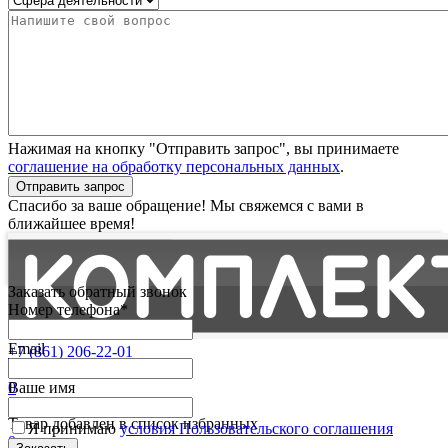
Нажимая на кнопку "Отправить запрос", вы принимаете
соглашение на обработку персональных данных
.
Отправить запрос
Спасибо за ваше обращение! Мы свяжемся с вами в
ближайшее время!
Заказать обратный звонок
Номер телефона*
Email
+7 (861) 206-22-01
Партнерам
0
Ваше имя
Избранные
Товар добавлен в список избранных
Я принимаю
условия Пользовательского соглашения
0