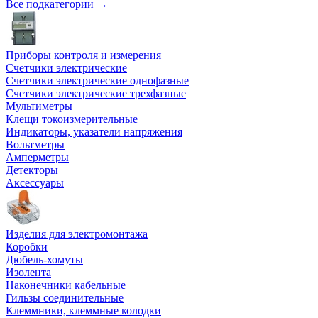
Все подкатегории →
Приборы контроля и измерения
Счетчики электрические
Счетчики электрические однофазные
Счетчики электрические трехфазные
Мультиметры
Клещи токоизмерительные
Индикаторы, указатели напряжения
Вольтметры
Амперметры
Детекторы
Аксессуары
Изделия для электромонтажа
Коробки
Дюбель-хомуты
Изолента
Наконечники кабельные
Гильзы соединительные
Клеммники, клеммные колодки