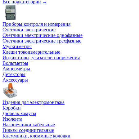
Все подкатегории →
Приборы контроля и измерения
Счетчики электрические
Счетчики электрические однофазные
Счетчики электрические трехфазные
Мультиметры
Клещи токоизмерительные
Индикаторы, указатели напряжения
Вольтметры
Амперметры
Детекторы
Аксессуары
Изделия для электромонтажа
Коробки
Дюбель-хомуты
Изолента
Наконечники кабельные
Гильзы соединительные
Клеммники, клеммные колодки