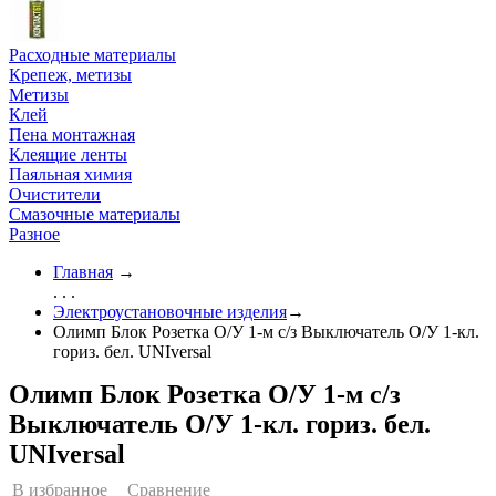
Расходные материалы
Крепеж, метизы
Метизы
Клей
Пена монтажная
Клеящие ленты
Паяльная химия
Очистители
Смазочные материалы
Разное
Главная
→
. . .
Электроустановочные изделия
→
Олимп Блок Розетка О/У 1-м с/з Выключатель О/У 1-кл.
гориз. бел. UNIversal
Олимп Блок Розетка О/У 1-м с/з
Выключатель О/У 1-кл. гориз. бел.
UNIversal
В избранное
Сравнение