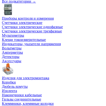
Все подкатегории →
Приборы контроля и измерения
Счетчики электрические
Счетчики электрические однофазные
Счетчики электрические трехфазные
Мультиметры
Клещи токоизмерительные
Индикаторы, указатели напряжения
Вольтметры
Амперметры
Детекторы
Аксессуары
Изделия для электромонтажа
Коробки
Дюбель-хомуты
Изолента
Наконечники кабельные
Гильзы соединительные
Клеммники, клеммные колодки