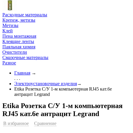
Расходные материалы
Крепеж, метизы
Метизы
Клей
Пена монтажная
Клеящие ленты
Паяльная химия
Очистители
Смазочные материалы
Разное
Главная
→
. . .
Электроустановочные изделия
→
Etika Розетка С/У 1-м компьютерная RJ45 кат.6е
антрацит Legrand
Etika Розетка С/У 1-м компьютерная
RJ45 кат.6е антрацит Legrand
В избранное
Сравнение