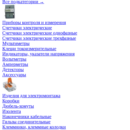
Все подкатегории →
Приборы контроля и измерения
Счетчики электрические
Счетчики электрические однофазные
Счетчики электрические трехфазные
Мультиметры
Клещи токоизмерительные
Индикаторы, указатели напряжения
Вольтметры
Амперметры
Детекторы
Аксессуары
Изделия для электромонтажа
Коробки
Дюбель-хомуты
Изолента
Наконечники кабельные
Гильзы соединительные
Клеммники, клеммные колодки