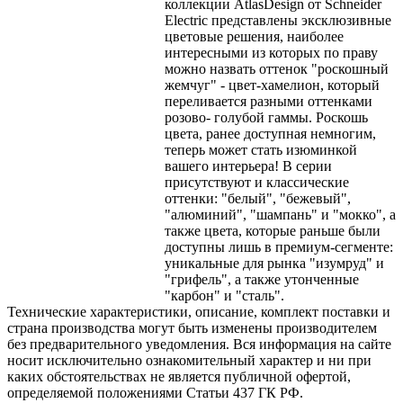
коллекции AtlasDesign от Schneider
Electric представлены эксклюзивные
цветовые решения, наиболее
интересными из которых по праву
можно назвать оттенок "роскошный
жемчуг" - цвет-хамелион, который
переливается разными оттенками
розово- голубой гаммы. Роскошь
цвета, ранее доступная немногим,
теперь может стать изюминкой
вашего интерьера! В серии
присутствуют и классические
оттенки: "белый", "бежевый",
"алюминий", "шампань" и "мокко", а
также цвета, которые раньше были
доступны лишь в премиум-сегменте:
уникальные для рынка "изумруд" и
"грифель", а также утонченные
"карбон" и "сталь".
Технические характеристики, описание, комплект поставки и
страна производства могут быть изменены производителем
без предварительного уведомления. Вся информация на сайте
носит исключительно ознакомительный характер и ни при
каких обстоятельствах не является публичной офертой,
определяемой положениями Статьи 437 ГК РФ.