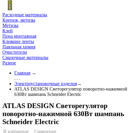
Расходные материалы
Крепеж, метизы
Метизы
Клей
Пена монтажная
Клеящие ленты
Паяльная химия
Очистители
Смазочные материалы
Разное
Главная
→
. . .
Электроустановочные изделия
→
ATLAS DESIGN Светорегулятор поворотно-нажимной
630Вт шампань Schneider Eleсtric
ATLAS DESIGN Светорегулятор
поворотно-нажимной 630Вт шампань
Schneider Eleсtric
В избранное
Сравнение