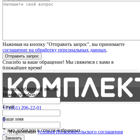
Нажимая на кнопку "Отправить запрос", вы принимаете
соглашение на обработку персональных данных
.
Отправить запрос
Спасибо за ваше обращение! Мы свяжемся с вами в
ближайшее время!
Заказать обратный звонок
Номер телефона*
Email
+7 (861) 206-22-01
Партнерам
0
Ваше имя
Избранные
Товар добавлен в список избранных
Я принимаю
условия Пользовательского соглашения
0