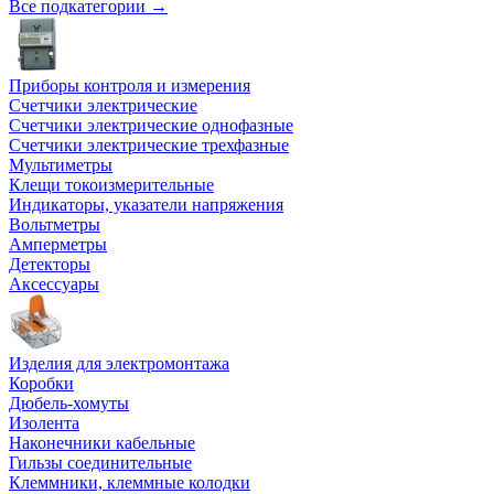
Все подкатегории →
Приборы контроля и измерения
Счетчики электрические
Счетчики электрические однофазные
Счетчики электрические трехфазные
Мультиметры
Клещи токоизмерительные
Индикаторы, указатели напряжения
Вольтметры
Амперметры
Детекторы
Аксессуары
Изделия для электромонтажа
Коробки
Дюбель-хомуты
Изолента
Наконечники кабельные
Гильзы соединительные
Клеммники, клеммные колодки