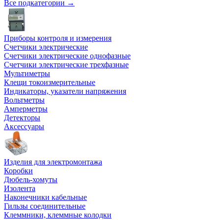
Все подкатегории →
Приборы контроля и измерения
Счетчики электрические
Счетчики электрические однофазные
Счетчики электрические трехфазные
Мультиметры
Клещи токоизмерительные
Индикаторы, указатели напряжения
Вольтметры
Амперметры
Детекторы
Аксессуары
Изделия для электромонтажа
Коробки
Дюбель-хомуты
Изолента
Наконечники кабельные
Гильзы соединительные
Клеммники, клеммные колодки