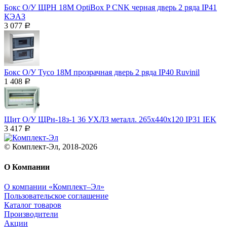
Бокс О/У ЩРН 18М OptiBox P CNK черная дверь 2 ряда IP41
КЭАЗ
3 077
Р
Бокс О/У Тусо 18М прозрачная дверь 2 ряда IP40 Ruvinil
1 408
Р
Щит О/У ЩРн-18з-1 36 УХЛЗ металл. 265x440x120 IP31 IEK
3 417
Р
© Комплект-Эл, 2018-2026
О Компании
О компании «Комплект–Эл»
Пользовательское соглашение
Каталог товаров
Производители
Акции