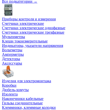
Все подкатегории →
Приборы контроля и измерения
Счетчики электрические
Счетчики электрические однофазные
Счетчики электрические трехфазные
Мультиметры
Клещи токоизмерительные
Индикаторы, указатели напряжения
Вольтметры
Амперметры
Детекторы
Аксессуары
Изделия для электромонтажа
Коробки
Дюбель-хомуты
Изолента
Наконечники кабельные
Гильзы соединительные
Клеммники, клеммные колодки