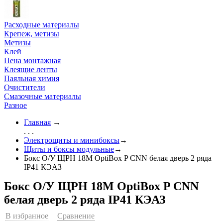
Расходные материалы
Крепеж, метизы
Метизы
Клей
Пена монтажная
Клеящие ленты
Паяльная химия
Очистители
Смазочные материалы
Разное
Главная
→
. . .
Электрощиты и минибоксы
→
Щиты и боксы модульные
→
Бокс О/У ЩРН 18М OptiBox P CNN белая дверь 2 ряда
IP41 КЭАЗ
Бокс О/У ЩРН 18М OptiBox P CNN
белая дверь 2 ряда IP41 КЭАЗ
В избранное
Сравнение