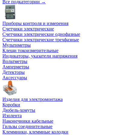
Все подкатегории →
Приборы контроля и измерения
Счетчики электрические
Счетчики электрические однофазные
Счетчики электрические трехфазные
Мультиметры
Клещи токоизмерительные
Индикаторы, указатели напряжения
Вольтметры
Амперметры
Детекторы
Аксессуары
Изделия для электромонтажа
Коробки
Дюбель-хомуты
Изолента
Наконечники кабельные
Гильзы соединительные
Клеммники, клеммные колодки