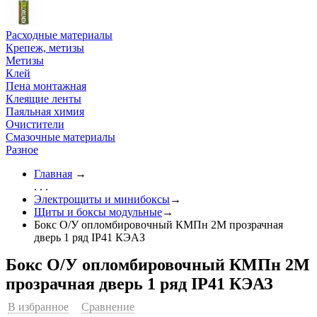
Расходные материалы
Крепеж, метизы
Метизы
Клей
Пена монтажная
Клеящие ленты
Паяльная химия
Очистители
Смазочные материалы
Разное
Главная
→
. . .
Электрощиты и минибоксы
→
Щиты и боксы модульные
→
Бокс О/У опломбировочный КМПн 2М прозрачная
дверь 1 ряд IP41 КЭАЗ
Бокс О/У опломбировочный КМПн 2М
прозрачная дверь 1 ряд IP41 КЭАЗ
В избранное
Сравнение