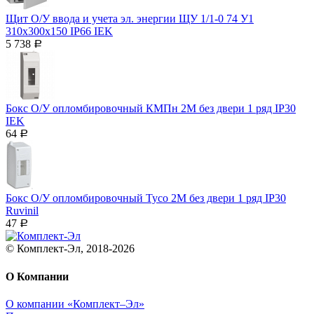
Щит О/У ввода и учета эл. энергии ЩУ 1/1-0 74 У1
310х300х150 IP66 IEK
5 738
Р
Бокс О/У опломбировочный КМПн 2М без двери 1 ряд IP30
IEK
64
Р
Бокс О/У опломбировочный Тусо 2М без двери 1 ряд IP30
Ruvinil
47
Р
© Комплект-Эл, 2018-2026
О Компании
О компании «Комплект–Эл»