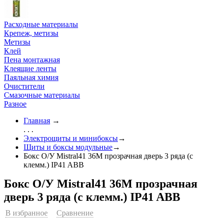
Расходные материалы
Крепеж, метизы
Метизы
Клей
Пена монтажная
Клеящие ленты
Паяльная химия
Очистители
Смазочные материалы
Разное
Главная
→
. . .
Электрощиты и минибоксы
→
Щиты и боксы модульные
→
Бокс О/У Mistral41 36М прозрачная дверь 3 ряда (с
клемм.) IP41 ABB
Бокс О/У Mistral41 36М прозрачная
дверь 3 ряда (с клемм.) IP41 ABB
В избранное
Сравнение