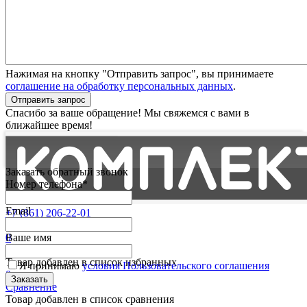
Нажимая на кнопку "Отправить запрос", вы принимаете
соглашение на обработку персональных данных
.
Отправить запрос
Спасибо за ваше обращение! Мы свяжемся с вами в
ближайшее время!
Заказать обратный звонок
Номер телефона*
Email
+7 (861) 206-22-01
Партнерам
0
Ваше имя
Избранные
Товар добавлен в список избранных
Я принимаю
условия Пользовательского соглашения
0
Сравнение
Товар добавлен в список сравнения