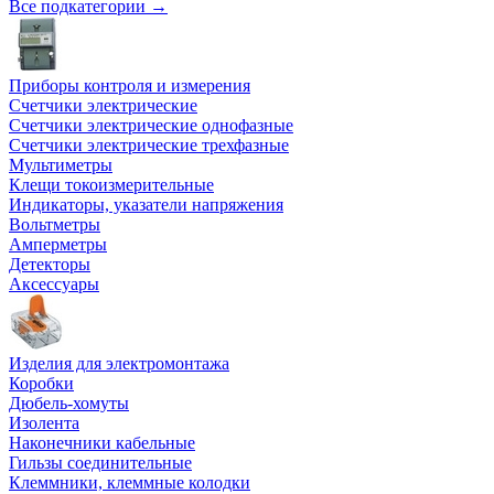
Все подкатегории →
Приборы контроля и измерения
Счетчики электрические
Счетчики электрические однофазные
Счетчики электрические трехфазные
Мультиметры
Клещи токоизмерительные
Индикаторы, указатели напряжения
Вольтметры
Амперметры
Детекторы
Аксессуары
Изделия для электромонтажа
Коробки
Дюбель-хомуты
Изолента
Наконечники кабельные
Гильзы соединительные
Клеммники, клеммные колодки