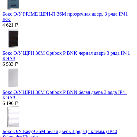
Бокс О/У PRIME ЩРН-П 36М прозрачная дверь 3 ряда IP41
IEK
4 621
Р
Бокс О/У ЩРН 36М Optibox P BNK черная дверь 3 ряда IP41
КЭАЗ
6 533
Р
Бокс О/У ЩРН 36М Optibox P BNN белая дверь 3 ряда IP41
КЭАЗ
6 196
Р
Бокс О/У Easy9 36М белая дверь 3 ряда (с клемм.) IP40
Schneider Electric