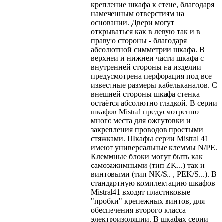
крепление шкафа к стене, благодаря
намеченным отверстиям на
основании. Двери могут
открываться как в левую так и в
правую стороны - благодаря
абсолютной симметрии шкафа. В
верхней и нижней части шкафа с
внутренней стороны на изделии
предусмотрена перфорация под все
известные размеры кабельканалов. С
внешней стороны шкафа стенка
остаётся абсолютно гладкой. В серии
шкафов Mistral предусмотренно
много места для ожгутовки и
закрепления проводов простыми
стяжками. Шкафы серии Mistral 41
имеют универсальные клеммы N/PE.
Клеммные блоки могут быть как
самозажимными (тип ZK...) так и
винтовыми (тип NK/S.. , PEK/S...). В
стандартную комплектацию шкафов
Mistral41 входят пластиковые
"пробки" крепежных винтов, для
обеспечения второго класса
электроизоляции. В шкафах серии