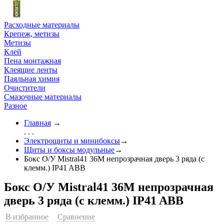
Расходные материалы
Крепеж, метизы
Метизы
Клей
Пена монтажная
Клеящие ленты
Паяльная химия
Очистители
Смазочные материалы
Разное
Главная
→
. . .
Электрощиты и минибоксы
→
Щиты и боксы модульные
→
Бокс О/У Mistral41 36М непрозрачная дверь 3 ряда (с
клемм.) IP41 ABB
Бокс О/У Mistral41 36М непрозрачная
дверь 3 ряда (с клемм.) IP41 ABB
В избранное
Сравнение