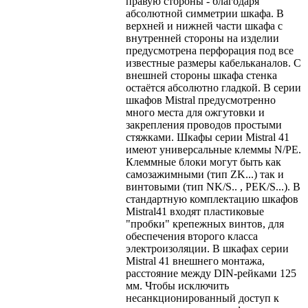
правую стороны - благодаря
абсолютной симметрии шкафа. В
верхней и нижней части шкафа с
внутренней стороны на изделии
предусмотрена перфорация под все
известные размеры кабельканалов. С
внешней стороны шкафа стенка
остаётся абсолютно гладкой. В серии
шкафов Mistral предусмотренно
много места для ожгутовки и
закрепления проводов простыми
стяжками. Шкафы серии Mistral 41
имеют универсальные клеммы N/PE.
Клеммные блоки могут быть как
самозажимными (тип ZK...) так и
винтовыми (тип NK/S.. , PEK/S...). В
стандартную комплектацию шкафов
Mistral41 входят пластиковые
"пробки" крепежных винтов, для
обеспечения второго класса
электроизоляции. В шкафах серии
Mistral 41 внешнего монтажа,
расстояние между DIN-рейками 125
мм. Чтобы исключить
несанкционированный доступ к