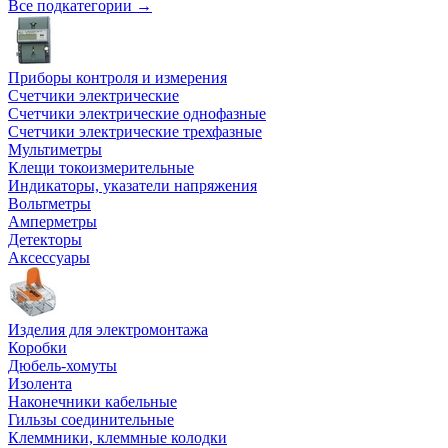
Все подкатегории →
Приборы контроля и измерения
Счетчики электрические
Счетчики электрические однофазные
Счетчики электрические трехфазные
Мультиметры
Клещи токоизмерительные
Индикаторы, указатели напряжения
Вольтметры
Амперметры
Детекторы
Аксессуары
Изделия для электромонтажа
Коробки
Дюбель-хомуты
Изолента
Наконечники кабельные
Гильзы соединительные
Клеммники, клеммные колодки