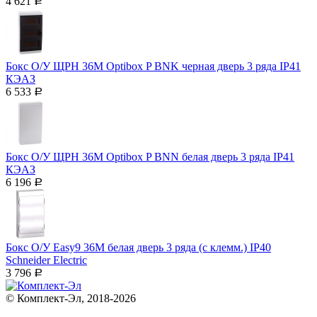
4 621
Р
Бокс О/У ЩРН 36М Optibox P BNK черная дверь 3 ряда IP41
КЭАЗ
6 533
Р
Бокс О/У ЩРН 36М Optibox P BNN белая дверь 3 ряда IP41
КЭАЗ
6 196
Р
Бокс О/У Easy9 36М белая дверь 3 ряда (с клемм.) IP40
Schneider Electric
3 796
Р
© Комплект-Эл, 2018-2026