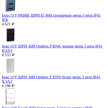
Бокс О/У PRIME ЩРН-П 36М прозрачная дверь 3 ряда IP41
IEK
4 621
Р
Бокс О/У ЩРН 36М Optibox P BNK черная дверь 3 ряда IP41
КЭАЗ
6 533
Р
Бокс О/У ЩРН 36М Optibox P BNN белая дверь 3 ряда IP41
КЭАЗ
6 196
Р
Бокс О/У Easy9 36М белая дверь 3 ряда (с клемм.) IP40