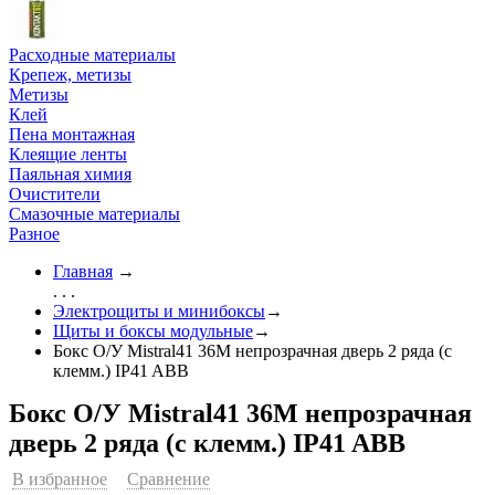
Расходные материалы
Крепеж, метизы
Метизы
Клей
Пена монтажная
Клеящие ленты
Паяльная химия
Очистители
Смазочные материалы
Разное
Главная
→
. . .
Электрощиты и минибоксы
→
Щиты и боксы модульные
→
Бокс О/У Mistral41 36М непрозрачная дверь 2 ряда (с
клемм.) IP41 ABB
Бокс О/У Mistral41 36М непрозрачная
дверь 2 ряда (с клемм.) IP41 ABB
В избранное
Сравнение