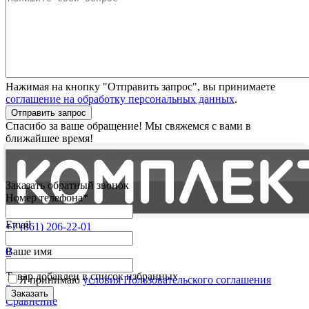
Нажимая на кнопку "Отправить запрос", вы принимаете
соглашение на обработку персональных данных
.
Отправить запрос
Спасибо за ваше обращение! Мы свяжемся с вами в
ближайшее время!
Заказать обратный звонок
Номер телефона*
Email
+7 (861) 206-22-01
Партнерам
0
Ваше имя
Избранные
Товар добавлен в список избранных
Я принимаю
условия Пользовательского соглашения
0
Сравнение