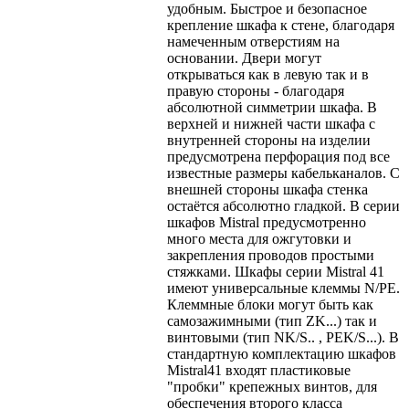
удобным. Быстрое и безопасное
крепление шкафа к стене, благодаря
намеченным отверстиям на
основании. Двери могут
открываться как в левую так и в
правую стороны - благодаря
абсолютной симметрии шкафа. В
верхней и нижней части шкафа с
внутренней стороны на изделии
предусмотрена перфорация под все
известные размеры кабельканалов. С
внешней стороны шкафа стенка
остаётся абсолютно гладкой. В серии
шкафов Mistral предусмотренно
много места для ожгутовки и
закрепления проводов простыми
стяжками. Шкафы серии Mistral 41
имеют универсальные клеммы N/PE.
Клеммные блоки могут быть как
самозажимными (тип ZK...) так и
винтовыми (тип NK/S.. , PEK/S...). В
стандартную комплектацию шкафов
Mistral41 входят пластиковые
"пробки" крепежных винтов, для
обеспечения второго класса