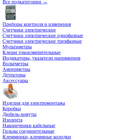
Все подкатегории →
Приборы контроля и измерения
Счетчики электрические
Счетчики электрические однофазные
Счетчики электрические трехфазные
Мультиметры
Клещи токоизмерительные
Индикаторы, указатели напряжения
Вольтметры
Амперметры
Детекторы
Аксессуары
Изделия для электромонтажа
Коробки
Дюбель-хомуты
Изолента
Наконечники кабельные
Гильзы соединительные
Клеммники, клеммные колодки