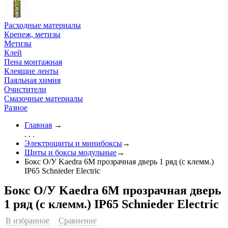
Расходные материалы
Крепеж, метизы
Метизы
Клей
Пена монтажная
Клеящие ленты
Паяльная химия
Очистители
Смазочные материалы
Разное
Главная
→
. . .
Электрощиты и минибоксы
→
Щиты и боксы модульные
→
Бокс О/У Kaedra 6М прозрачная дверь 1 ряд (с клемм.)
IP65 Schnieder Electric
Бокс О/У Kaedra 6М прозрачная дверь
1 ряд (с клемм.) IP65 Schnieder Electric
В избранное
Сравнение