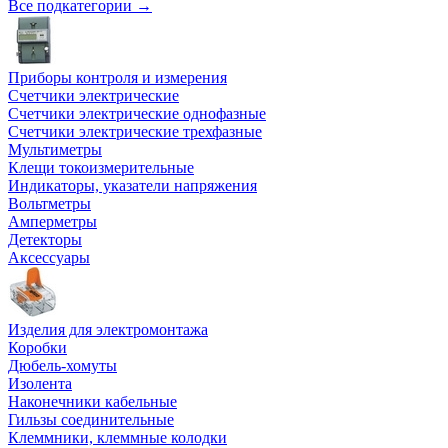
Все подкатегории →
Приборы контроля и измерения
Счетчики электрические
Счетчики электрические однофазные
Счетчики электрические трехфазные
Мультиметры
Клещи токоизмерительные
Индикаторы, указатели напряжения
Вольтметры
Амперметры
Детекторы
Аксессуары
Изделия для электромонтажа
Коробки
Дюбель-хомуты
Изолента
Наконечники кабельные
Гильзы соединительные
Клеммники, клеммные колодки