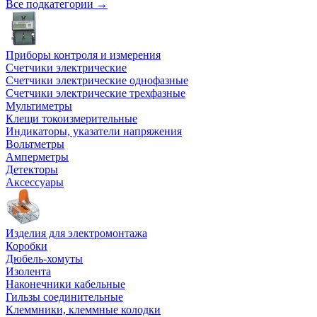
Все подкатегории →
Приборы контроля и измерения
Счетчики электрические
Счетчики электрические однофазные
Счетчики электрические трехфазные
Мультиметры
Клещи токоизмерительные
Индикаторы, указатели напряжения
Вольтметры
Амперметры
Детекторы
Аксессуары
Изделия для электромонтажа
Коробки
Дюбель-хомуты
Изолента
Наконечники кабельные
Гильзы соединительные
Клеммники, клеммные колодки