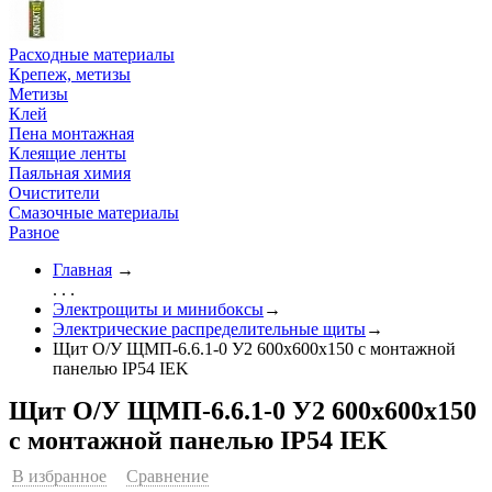
Расходные материалы
Крепеж, метизы
Метизы
Клей
Пена монтажная
Клеящие ленты
Паяльная химия
Очистители
Смазочные материалы
Разное
Главная
→
. . .
Электрощиты и минибоксы
→
Электрические распределительные щиты
→
Щит О/У ЩМП-6.6.1-0 У2 600х600х150 с монтажной
панелью IP54 IEK
Щит О/У ЩМП-6.6.1-0 У2 600х600х150
с монтажной панелью IP54 IEK
В избранное
Сравнение