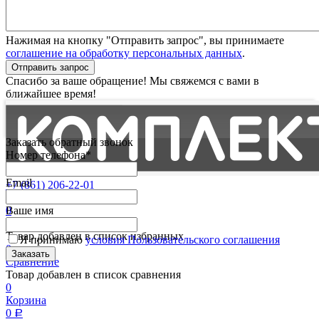
Нажимая на кнопку "Отправить запрос", вы принимаете
соглашение на обработку персональных данных
.
Отправить запрос
Спасибо за ваше обращение! Мы свяжемся с вами в
ближайшее время!
Заказать обратный звонок
Номер телефона*
Email
+7 (861) 206-22-01
Партнерам
0
Ваше имя
Избранные
Товар добавлен в список избранных
Я принимаю
условия Пользовательского соглашения
0
Сравнение
Товар добавлен в список сравнения
0
Корзина
0
Р